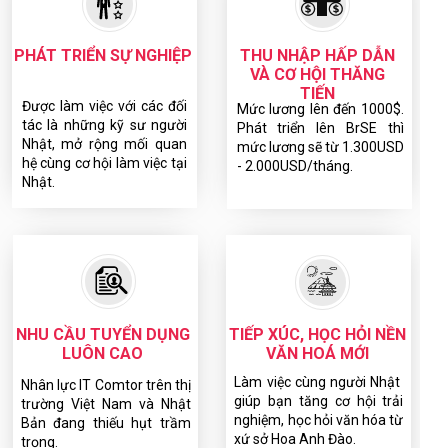
PHÁT TRIỂN SỰ NGHIỆP
THU NHẬP HẤP DẪN
VÀ CƠ HỘI THĂNG
TIẾN
Được làm việc với các đối
Mức lương lên đến 1000$.
tác là những kỹ sư người
Phát triển lên BrSE thì
Nhật, mở rộng mối quan
mức lương sẽ từ 1.300USD
hệ cùng cơ hội làm việc tại
- 2.000USD/tháng.
Nhật.
TIẾP XÚC, HỌC HỎI NỀN
NHU CẦU TUYỂN DỤNG
VĂN HOÁ MỚI
LUÔN CAO
Làm việc cùng người Nhật
Nhân lực IT Comtor trên thị
giúp bạn tăng cơ hội trải
trường Việt Nam và Nhật
nghiệm, học hỏi văn hóa từ
Bản đang thiếu hụt trầm
xứ sở Hoa Anh Đào.
trọng.