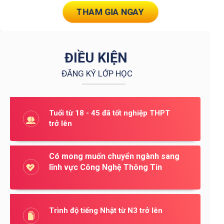
THAM GIA NGAY
ĐIỀU KIỆN
ĐĂNG KÝ LỚP HỌC
Tuổi từ 18 - 45 đã tốt nghiệp THPT
trở lên
Có mong muốn chuyển ngành sang
lĩnh vực Công Nghệ Thông Tin
Trình độ tiếng Nhật từ N3 trở lên