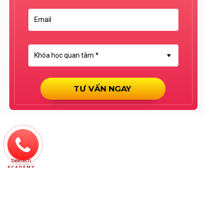
TƯ VẤN NGAY
Beetech Academy Hà Nội:
Tầng 4, Tòa H10, Số 2, Ngõ
475 Nguyễn Trãi, Phường Thanh Liệt, Thành phố Hà Nội
Beetech Academy TP.HCM:
Lầu 2, Số 25/7 Nguyễn
Bỉnh Khiêm, Phường Sài Gòn, Thành phố Hồ Chí Minh