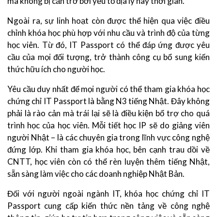
mà không bị cản trở bởi yếu tố địa lý hay thời gian.
Ngoài ra, sự linh hoạt còn được thể hiện qua việc điều
chỉnh khóa học phù hợp với nhu cầu và trình độ của từng
học viên. Từ đó, IT Passport có thể đáp ứng được yêu
cầu của mọi đối tượng, trở thành công cụ bổ sung kiến
thức hữu ích cho người học.
Yêu cầu duy nhất để mọi người có thể tham gia khóa học
chứng chỉ IT Passport là bằng N3 tiếng Nhật. Đây không
phải là rào cản mà trái lại sẽ là điều kiện bổ trợ cho quá
trình học của học viên. Mỗi tiết học IP sẽ do giảng viên
người Nhật – là các chuyên gia trong lĩnh vực công nghệ
đứng lớp. Khi tham gia khóa học, bên cạnh trau dồi về
CNTT, học viên còn có thể rèn luyện thêm tiếng Nhật,
sẵn sàng làm việc cho các doanh nghiệp Nhật Bản.
Đối với người ngoài ngành IT, khóa học chứng chỉ IT
Passport cung cấp kiến thức nền tảng về công nghệ