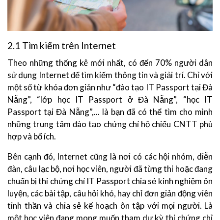
2.1 Tìm kiếm trên Internet
Theo những thống kê mới nhất, có đến 70% người dân
sử dụng Internet để tìm kiếm thông tin và giải trí. Chỉ với
một số từ khóa đơn giản như “đào tạo IT Passport tại Đà
Nẵng”, “lớp học IT Passport ở Đà Nẵng”, “học IT
Passport tại Đà Nẵng”,... là bạn đã có thể tìm cho mình
những trung tâm đào tạo chứng chỉ hộ chiếu CNTT phù
hợp và bổ ích.
Bên cạnh đó, Internet cũng là nơi có các hội nhóm, diễn
đàn, câu lạc bộ, nơi học viên, người đã từng thi hoặc đang
chuẩn bị thi chứng chỉ IT Passport chia sẻ kinh nghiệm ôn
luyện, các bài tập, câu hỏi khó, hay chỉ đơn giản động viên
tinh thần và chia sẻ kế hoạch ôn tập với mọi người. Là
một học viên đang mong muốn tham dự kỳ thi chứng chỉ