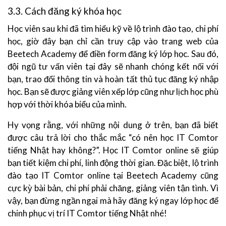
3.3. Cách đăng ký khóa học
Học viên sau khi đã tìm hiểu kỹ về lộ trình đào tạo, chi phí
học, giờ đây bạn chỉ cần truy cập vào trang web của
Beetech Academy để điền form đăng ký lớp học. Sau đó,
đội ngũ tư vấn viên tại đây sẽ nhanh chóng kết nối với
bạn, trao đổi thông tin và hoàn tất thủ tục đăng ký nhập
học. Bạn sẽ được giảng viên xếp lớp cũng như lịch học phù
hợp với thời khóa biểu của mình.
Hy vọng rằng, với những nội dung ở trên, bạn đã biết
được câu trả lời cho thắc mắc “có nên học IT Comtor
tiếng Nhật hay không?”. Học IT Comtor online sẽ giúp
bạn tiết kiệm chi phí, linh động thời gian. Đặc biệt, lộ trình
đào tạo IT Comtor online tại Beetech Academy cũng
cực kỳ bài bản, chi phí phải chăng, giảng viên tận tình. Vì
vậy, bạn đừng ngần ngại mà hãy đăng ký ngay lớp học để
chinh phục vị trí IT Comtor tiếng Nhật nhé!